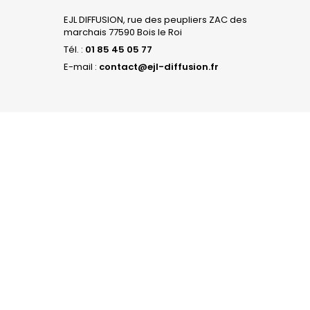
EJL DIFFUSION, rue des peupliers ZAC des
marchais 77590 Bois le Roi
Tél. :
01 85 45 05 77
E-mail :
contact@ejl-diffusion.fr