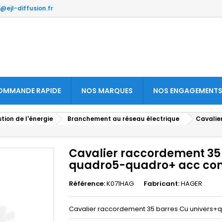
@ejl-diffusion.fr
OMMANDE RAPIDE
NOS MARQUES
NOS ENGAGEMENT
stion de l'énergie
Branchement au réseau électrique
Cavalie
Cavalier raccordement 35
quadro5-quadro+ acc con
Référence:
K071HAG
Fabricant:
HAGER
Cavalier raccordement 35 barres Cu univers